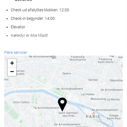
Check ud afsluttes klokken: 12:00
Check-in begynder: 14:00
Elevator
Kæledyr er ikke tilladt
Receptionen
Flere servicer
Døgnåben reception
+
Bagageopbevaring
−
Mad og drikke
Bar
Internetadgang
Gratis wi-fi