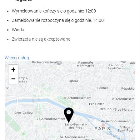
Wymeldowanie kończy się o godzinie: 12:00
Zameldowanie rozpoczyna się o godzinie: 14:00
Winda
Zwierzęta nie są akceptowane
Recepcja
Więcej usług
całodobowa recepcja
+
przechowalnia bagażu
−
Posiłki i napoje
Bar
internet
Bezpłatne Wi-Fi