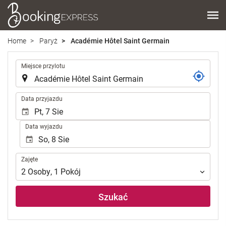
Home
Paryż
Académie Hôtel Saint Germain
.
Miejsce przylotu
.
Data przyjazdu
Data wyjazdu
Zajęte
Zajęte
2
Osoby
,
1
Pokój
Szukać