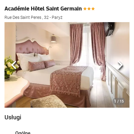
Académie Hôtel Saint Germain
Rue Des Saint Peres , 32 - Paryż
Poprzedni
Nast
1
/ 15
Usługi
Ogólne