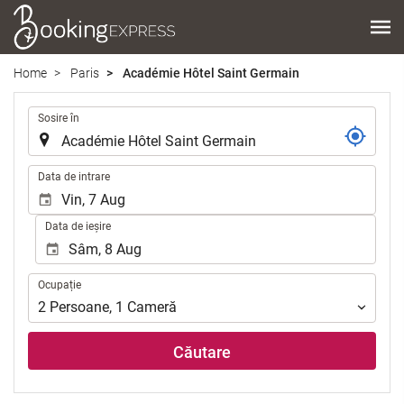
Home
Paris
Académie Hôtel Saint Germain
.
Sosire în
.
Data de intrare
Data de ieșire
Ocupație
Ocupație
2
Persoane
,
1
Cameră
Căutare