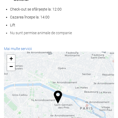
Check-out se sfârșește la: 12:00
Cazarea începe la: 14:00
Lift
Nu sunt permise animale de companie
Servicii de primire
Mai multe servicii
recepţie deschisă nonstop
+
cameră de bagaje
−
Mâncare și băuturi
Bar
Internet
WiFi gratuit