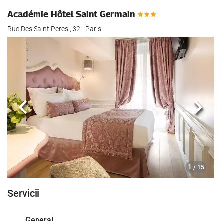
Académie Hôtel Saint Germain
Rue Des Saint Peres , 32 - Paris
Anterioară
Urmă
1
/ 15
Servicii
General