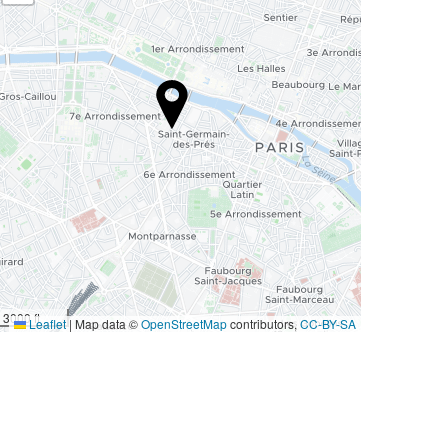
3000 ft
Leaflet
|
Map data ©
OpenStreetMap
contributors,
CC-BY-SA