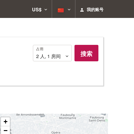
US$
我的账号
占
占用
搜索
用
2
人
,
1
房间
+
−