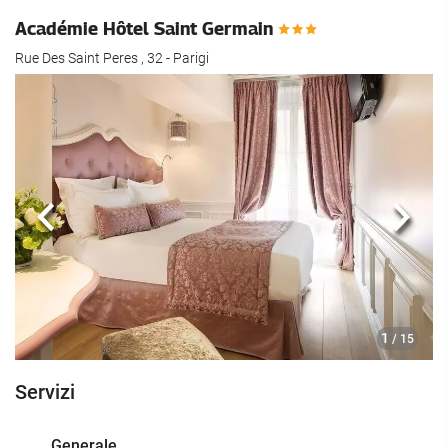
Académie Hôtel Saint Germain
Rue Des Saint Peres , 32 - Parigi
Anteriore
Segu
1
/ 15
Servizi
Generale