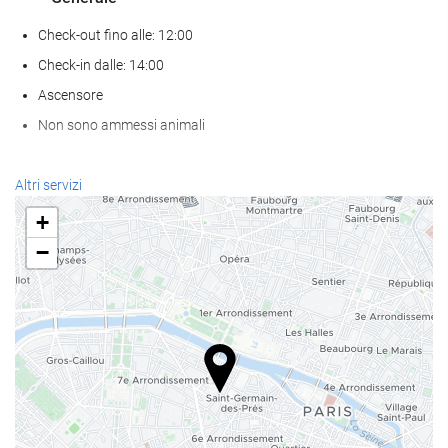
Check-out fino alle: 12:00
Check-in dalle: 14:00
Ascensore
Non sono ammessi animali
Servizio di accoglienza
Altri servizi
reception 24 ore su 24
+
deposito bagagli
−
Pasto e bevanda
Bar
Internet
WiFi gratuito