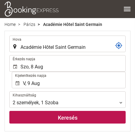
Home
Párizs
Académie Hôtel Saint Germain
.
Hova
.
Érkezés napja
Kijelentkezés napja
Kihasználtság
Kihasználtság
2
személyek
,
1
Szoba
Keresés