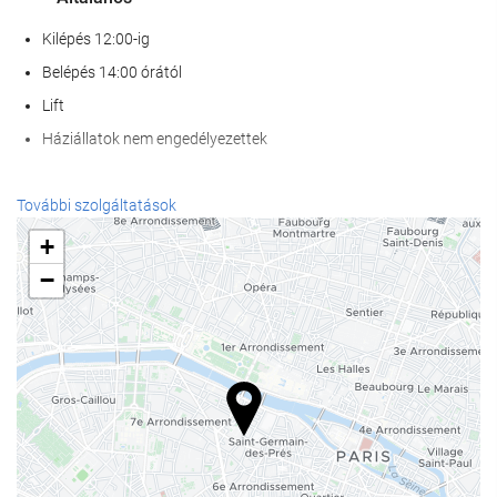
Kilépés 12:00-ig
Belépés 14:00 órától
Lift
Háziállatok nem engedélyezettek
Recepció szolgáltatások
További szolgáltatások
24 órás recepció
+
poggyászmegőrzés
−
Étel és ital
Bár
Internet
Ingyenes Wi-Fi