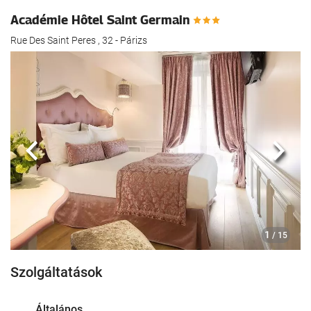
Académie Hôtel Saint Germain
Rue Des Saint Peres , 32 - Párizs
Előző
köve
1
/ 15
Szolgáltatások
Általános