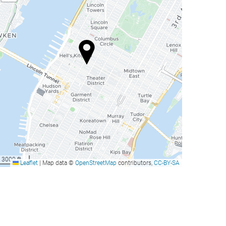
3000 ft
Leaflet
|
Map data ©
OpenStreetMap
contributors,
CC-BY-SA