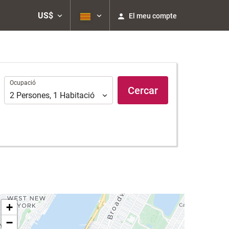
US$
El meu compte
Ocupació
Ocupació
Cercar
2
Persones
,
1
Habitació
+
−