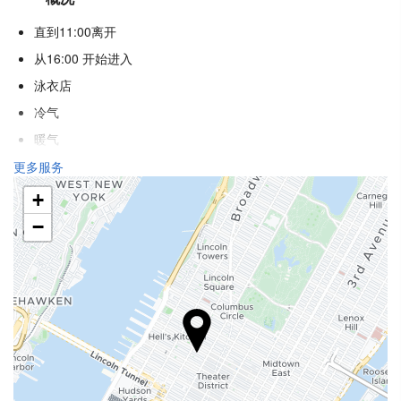
直到11:00离开
从16:00 开始进入
泳衣店
冷气
暖气
电梯
更多服务
残疾人专用入口
+
适用于有视力障碍的人群
−
适用于有听力障碍的人群
不吸烟房
酒店各处禁烟
不允许宠物
接待服务