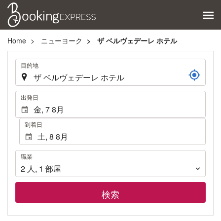
Home
ニューヨーク
ザ ベルヴェデーレ ホテル
.
目的地
.
出発日
到着日
職
職業
業
2
人
,
1
部屋
検索