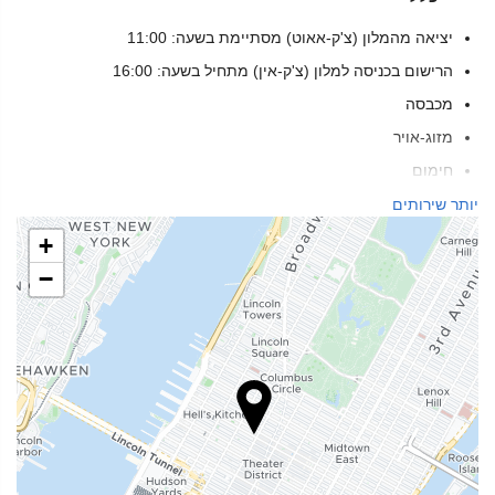
יציאה מהמלון (צ'ק-אאוט) מסתיימת בשעה: 11:00
הרישום בכניסה למלון (צ'ק-אין) מתחיל בשעה: 16:00
מכבסה
מזוג-אויר
חימום
מעלית
יותר שירותים
אנשים עם ניידות מוגבלת
+
מותאם לאנשים בעלי לקות ראיה
−
מותאם לאנשים בעלי לקות שמיעה
חדרים ללא לעשן
ללא-עישון בכל החללים הפרטיים והציבוריים
אין כניסה לחיות מחמד
שירותי קבלה