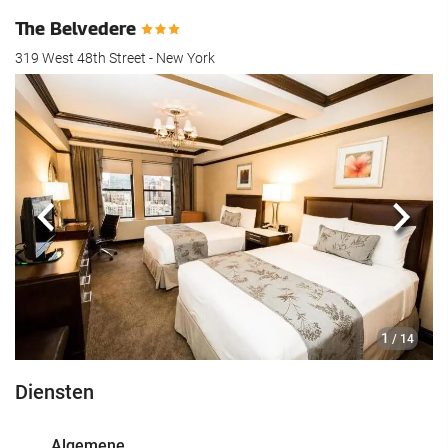
The Belvedere
319 West 48th Street - New York
Vorige
Volg
1
/ 14
Diensten
Algemene