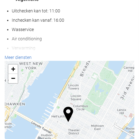
Uitchecken kan tot: 11:00
Inchecken kan vanaf: 16:00
Wasservice
Air conditioning
Verwarming
Lift
Meer diensten
Mensen met beperkte mobiliteit
+
Aanpassingen voor mensen met een visuele handicap
−
Aanpassingen voor doven en slechthorenden
Kamers voor niet rokers
Niet-roken in gehele accommodatie
Huisdieren niet toegestaan
Receptiediensten