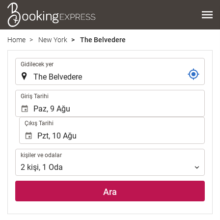
Home
New York
The Belvedere
.
Gidilecek yer
.
Giriş Tarihi
Çıkış Tarihi
kişiler
kişiler ve odalar
ve
2
kişi
,
1
Oda
odalar
Ara