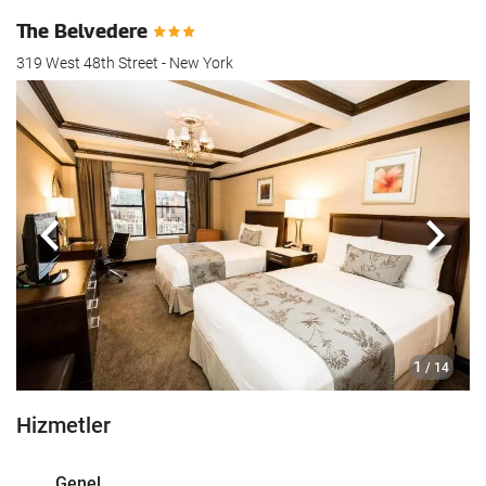
The Belvedere
319 West 48th Street - New York
Önceki
Sonra
1
/ 14
Hizmetler
Genel