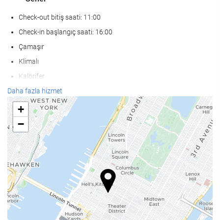
Check-out bitiş saati: 11:00
Check-in başlangıç saati: 16:00
Çamaşır
Klimalı
Kalörifer
Asansör
Daha fazla hizmet
Hareket ve erişim kısıtlılığı bulunan kişiler
+
Görme özürlü kişiler için uyarlanmıştır
−
İşitme engelli kişiler için uyarlanmıştır
Sigar İçilmeyen Oda
Tesis genelinde sigara içmek yasaktır
Evcil hayvanlar kabul edilmez
KarÅÄ±lama hizmetleri